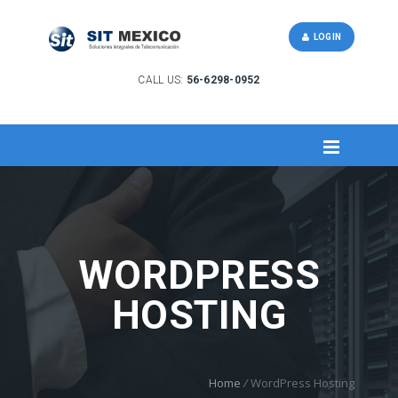
LOGIN
CALL US:
56-6298-0952
WORDPRESS
HOSTING
Home
/
WordPress Hosting